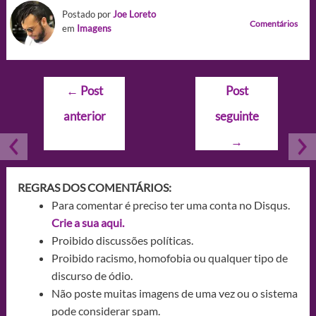
Postado por
Joe Loreto
Comentários
em
Imagens
Navegação
←
Post
Post
de
anterior
seguinte
Post
→
REGRAS DOS COMENTÁRIOS:
Para comentar é preciso ter uma conta no Disqus.
Crie a sua aqui.
Proibido discussões políticas.
Proibido racismo, homofobia ou qualquer tipo de
discurso de ódio.
Não poste muitas imagens de uma vez ou o sistema
pode considerar spam.