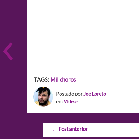
TAGS:
Mil choros
Postado por
Joe Loreto
em
Videos
Navegação
←
Post anterior
de