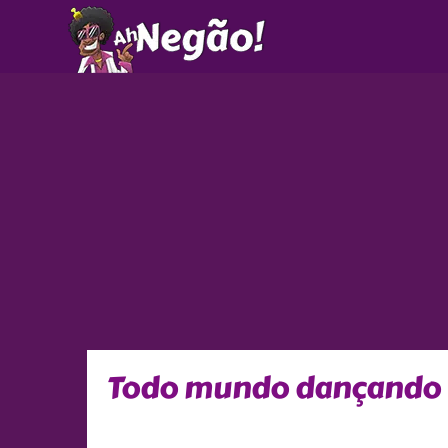
Ir
para
o
conteúdo
Todo mundo dançando n