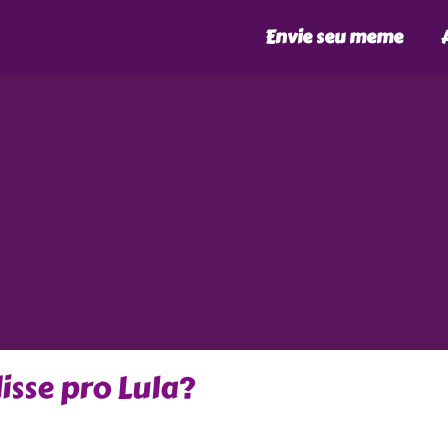
Envie seu meme
disse pro Lula?