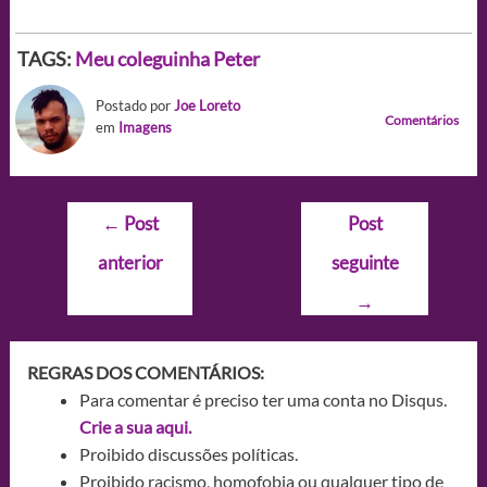
TAGS:
Meu coleguinha Peter
Postado por
Joe Loreto
Comentários
em
Imagens
Navegação
←
Post
Post
de
anterior
seguinte
Post
→
REGRAS DOS COMENTÁRIOS:
Para comentar é preciso ter uma conta no Disqus.
Crie a sua aqui.
Proibido discussões políticas.
Proibido racismo, homofobia ou qualquer tipo de