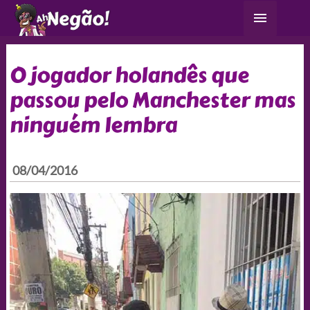
Ir
Menu
para
principa
o
conteúdo
O jogador holandês que
passou pelo Manchester mas
ninguém lembra
08/04/2016