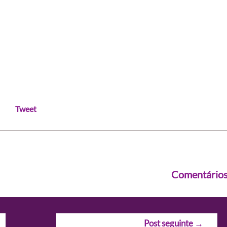
Tweet
Comentário
Post seguinte
→