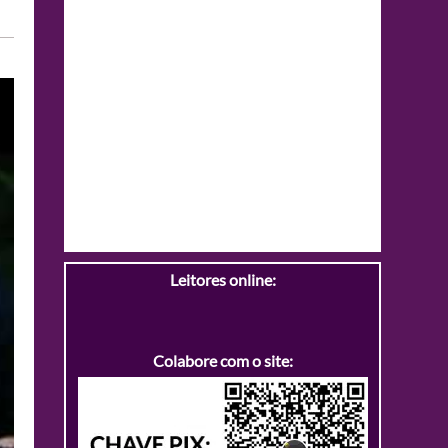
Leitores online:
Colabore com o site: