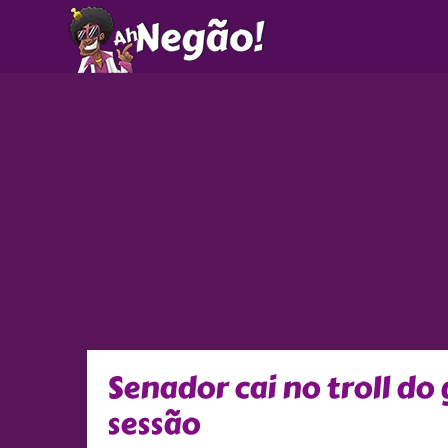
Ir
para
o
conteúdo
Senador cai no troll d
sessão