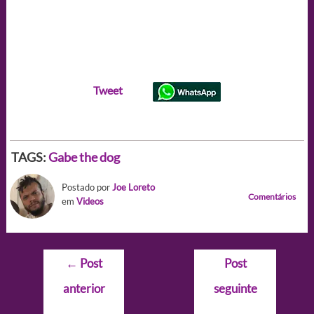
Tweet
TAGS:
Gabe the dog
Postado por
Joe Loreto
Comentários
em
Videos
Navegação
←
Post
Post
de
anterior
seguinte
Post
→