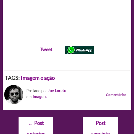
Tweet
TAGS:
Imagem e ação
Postado por
Joe Loreto
Comentários
em
Imagens
Navegação
←
Post
Post
de
anterior
seguinte