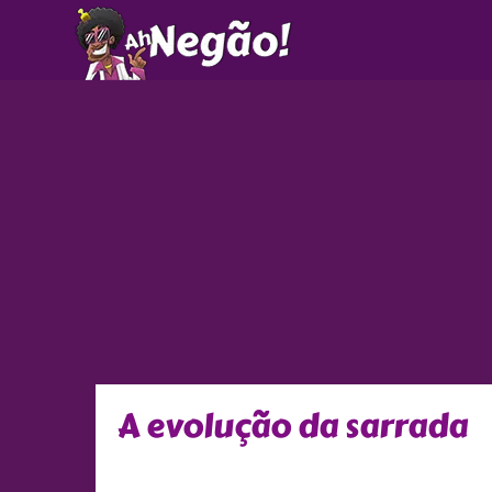
Ir
para
o
conteúdo
A evolução da sarrada