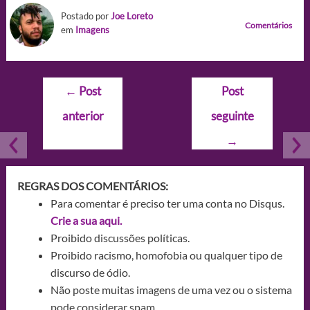
Postado por
Joe Loreto
Comentários
em
Imagens
Navegação
←
Post
Post
de
anterior
seguinte
Post
→
REGRAS DOS COMENTÁRIOS:
Para comentar é preciso ter uma conta no Disqus.
Crie a sua aqui.
Proibido discussões políticas.
Proibido racismo, homofobia ou qualquer tipo de
discurso de ódio.
Não poste muitas imagens de uma vez ou o sistema
pode considerar spam.