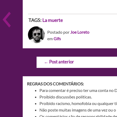
TAGS:
La muerte
Postado por
Joe Loreto
em
Gifs
Navegação
←
Post anterior
de
Post
REGRAS DOS COMENTÁRIOS:
Para comentar é preciso ter uma conta no 
Proibido discussões políticas.
Proibido racismo, homofobia ou qualquer ti
Não poste muitas imagens de uma vez ou o 
Os comentários são de responsabilidade de 