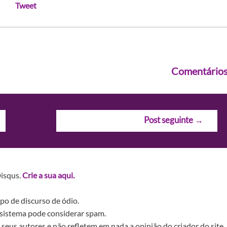
Tweet
Comentário
Post seguinte
→
Disqus.
Crie a sua aqui.
po de discurso de ódio.
sistema pode considerar spam.
seus autores e não refletem em nada a opinião do criador do site.