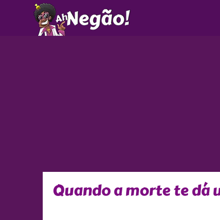
Ir
para
o
conteúdo
Quando a morte te dá u