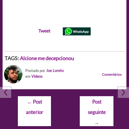
Tweet
TAGS:
Alcione me decepcionou
Postado por
Joe Loreto
Comentários
em
Videos
Navegação
←
Post
Post
de
anterior
seguinte
Post
→