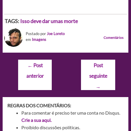
TAGS:
Isso deve dar umas morte
Postado por
Joe Loreto
Comentários
em
Imagens
Navegação
←
Post
Post
de
anterior
seguinte
Post
→
REGRAS DOS COMENTÁRIOS:
Para comentar é preciso ter uma conta no Disqus.
Crie a sua aqui.
Proibido discussões políticas.