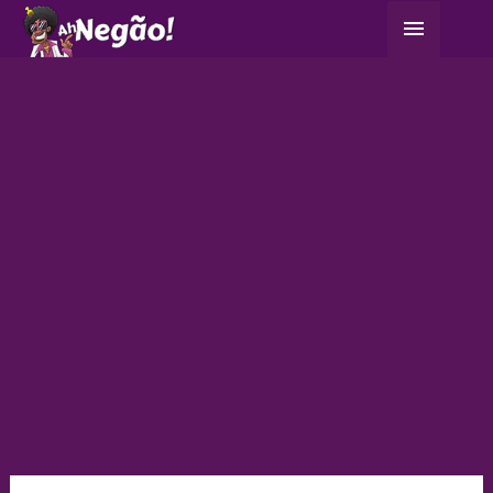
Ir
Menu
para
principa
o
conteúdo