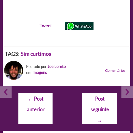
Tweet
TAGS:
Sim curtimos
Postado por
Joe Loreto
Comentários
em
Imagens
Navegação
←
Post
Post
de
anterior
seguinte
Post
→