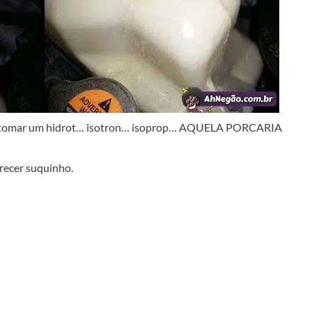
da tomar um hidrot… isotron… isoprop… AQUELA PORCARIA
erecer suquinho.