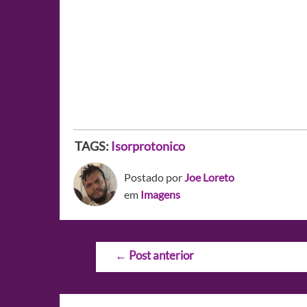
TAGS:
Isorprotonico
Postado por
Joe Loreto
em
Imagens
Navegação
←
Post anterior
de
Post