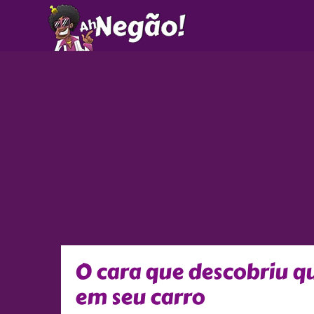
Ir
para
o
conteúdo
O cara que descobriu q
em seu carro