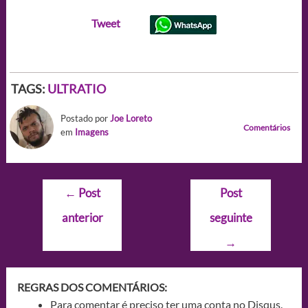
Tweet
TAGS:
ULTRATIO
Postado por
Joe Loreto
Comentários
em
Imagens
Navegação
←
Post
Post
de
anterior
seguinte
Post
→
REGRAS DOS COMENTÁRIOS:
Para comentar é preciso ter uma conta no Disqus.