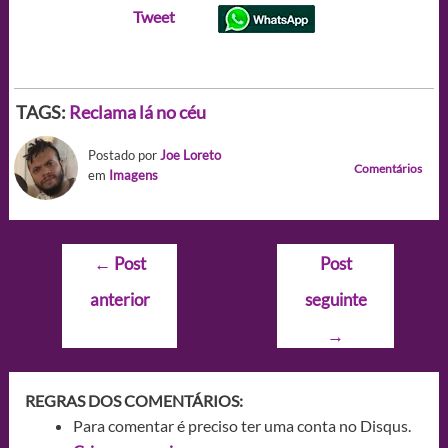
Tweet
TAGS:
Reclama lá no céu
Postado por
Joe Loreto
Comentários
em
Imagens
Navegação
←
Post
Post
de
anterior
seguinte
Post
→
REGRAS DOS COMENTÁRIOS:
Para comentar é preciso ter uma conta no Disqus.