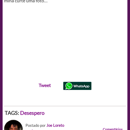
mina curte uma foto…
Tweet
TAGS:
Desespero
Postado por
Joe Loreto
Comentários