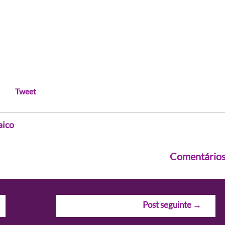
Tweet
aico
Comentário
Post seguinte
→