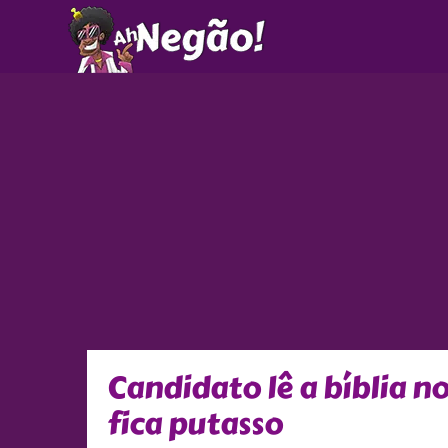
Ir
para
o
conteúdo
Candidato lê a bíblia 
fica putasso