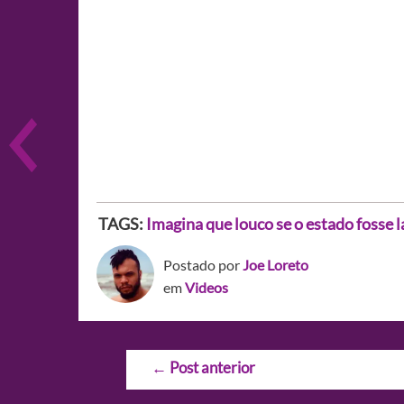
TAGS:
Imagina que louco se o estado fosse l
Postado por
Joe Loreto
em
Videos
Navegação
←
Post anterior
de