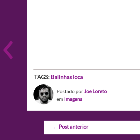
TAGS:
Balinhas loca
Postado por
Joe Loreto
em
Imagens
Navegação
←
Post anterior
de
Post