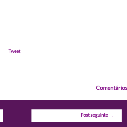
Tweet
Comentário
Post seguinte
→