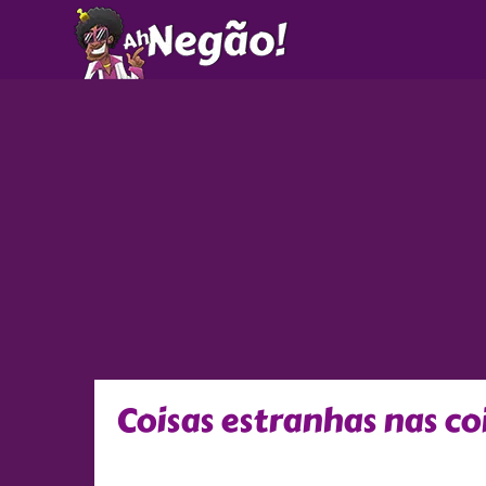
Ir
para
o
conteúdo
Coisas estranhas nas co