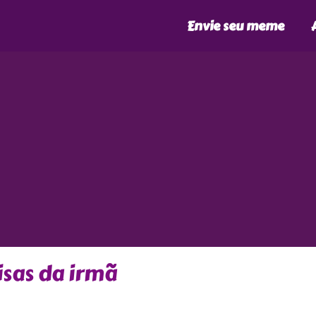
Envie seu meme
isas da irmã