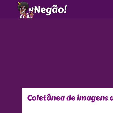
Ir
para
o
conteúdo
Coletânea de imagens 