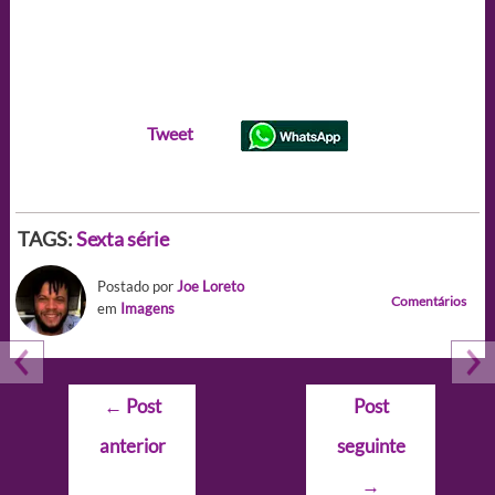
Tweet
TAGS:
Sexta série
Postado por
Joe Loreto
Comentários
em
Imagens
Navegação
←
Post
Post
de
anterior
seguinte
Post
→