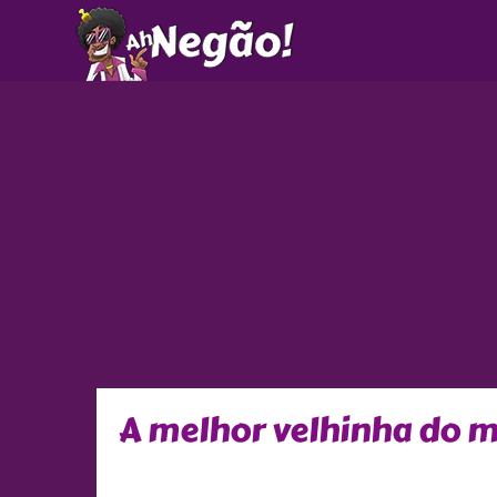
Ir
para
o
conteúdo
A melhor velhinha do 