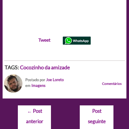
Tweet
TAGS:
Cocozinho da amizade
Postado por
Joe Loreto
Comentários
em
Imagens
Navegação
←
Post
Post
de
anterior
seguinte
Post