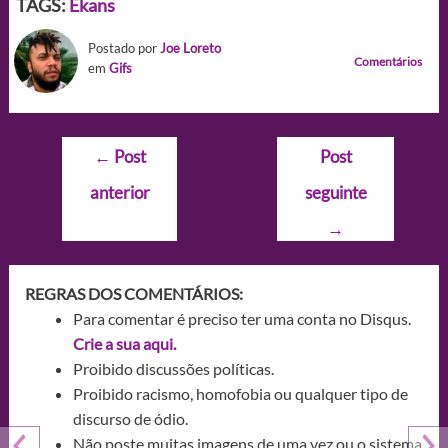
TAGS:
Ekans
Postado por
Joe Loreto
Comentários
em
Gifs
Navegação
←
Post
Post
de
anterior
seguinte
Post
→
REGRAS DOS COMENTÁRIOS:
Para comentar é preciso ter uma conta no Disqus.
Crie a sua aqui.
Proibido discussões políticas.
Proibido racismo, homofobia ou qualquer tipo de
discurso de ódio.
Não poste muitas imagens de uma vez ou o sistema