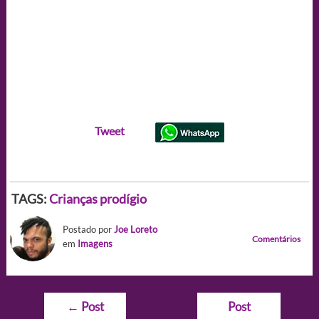
Tweet
TAGS:
Crianças prodígio
Postado por
Joe Loreto
Comentários
em
Imagens
Navegação
←
Post
Post
de