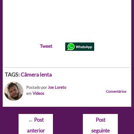
Tweet
TAGS:
Câmera lenta
Postado por
Joe Loreto
Comentários
em
Videos
Navegação
←
Post
Post
de
anterior
seguinte
Post