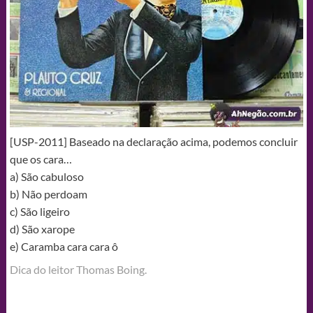
[USP-2011] Baseado na declaração acima, podemos concluir
que os cara…
a) São cabuloso
b) Não perdoam
c) São ligeiro
d) São xarope
e) Caramba cara cara ô
Dica do leitor Thomas Boing.