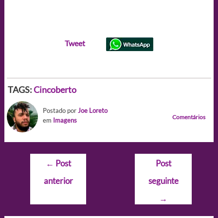
Tweet
TAGS:
Cincoberto
Postado por
Joe Loreto
Comentários
em
Imagens
Navegação
←
Post
Post
de
anterior
seguinte
Post
→