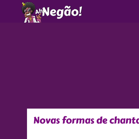
Ir
para
o
conteúdo
Novas formas de chan