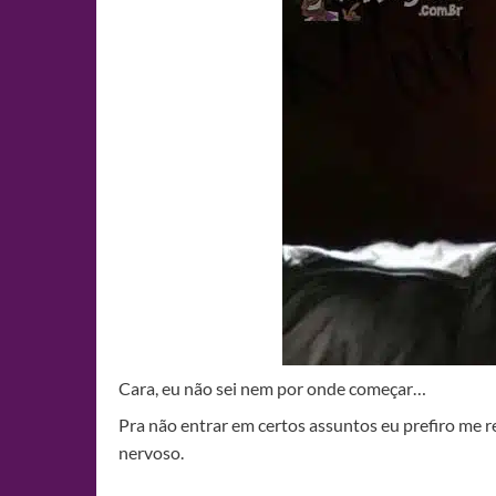
Cara, eu não sei nem por onde começar…
Pra não entrar em certos assuntos eu prefiro me 
nervoso.