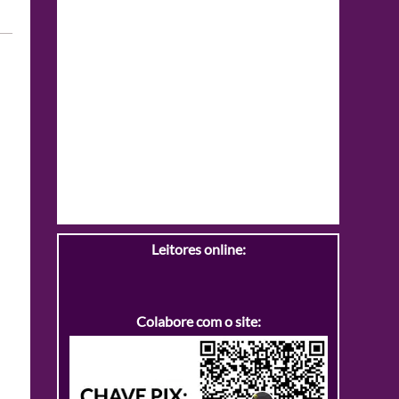
Leitores online:
Colabore com o site: