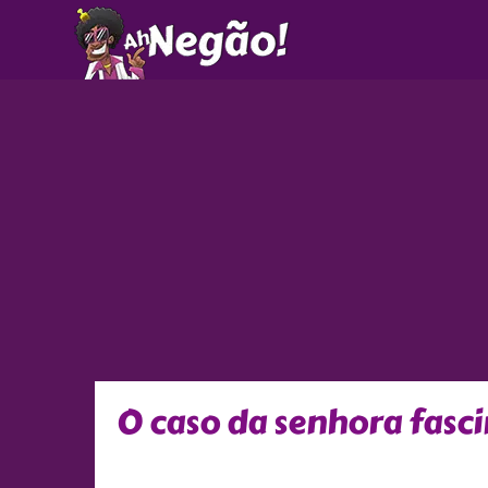
Ir
para
o
conteúdo
O caso da senhora fasc