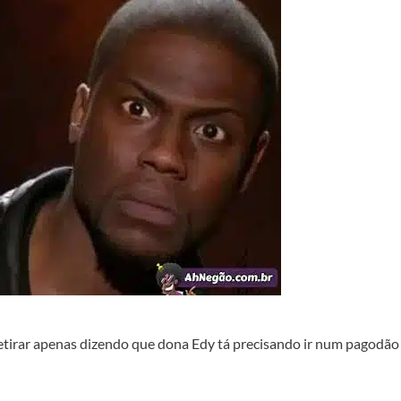
retirar apenas dizendo que dona Edy tá precisando ir num pagodão