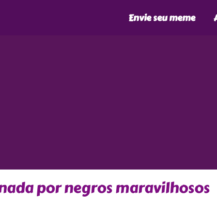
Envie seu meme
inada por negros maravilhosos