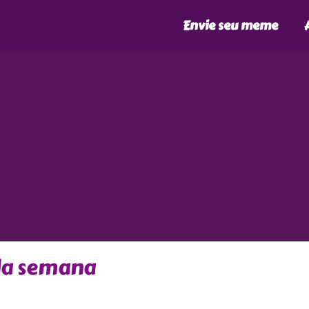
Envie seu meme
da semana