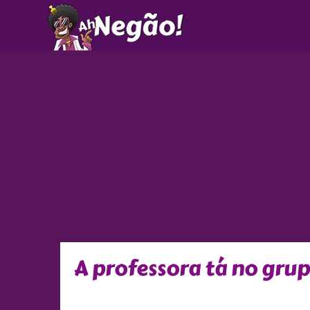
Ir
para
o
conteúdo
A professora tá no gru