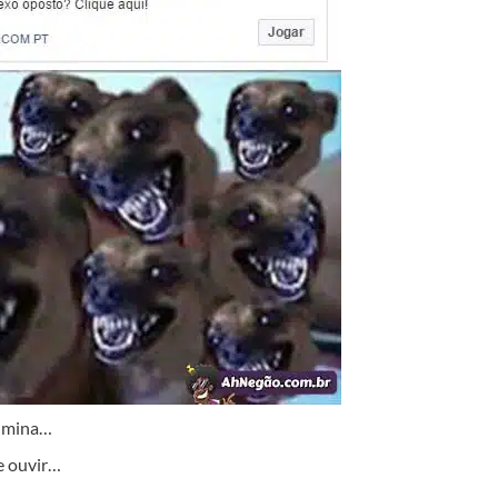
a mina…
e ouvir…