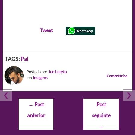
Tweet
TAGS:
Pal
Postado por
Joe Loreto
Comentários
em
Imagens
Navegação
←
Post
Post
de
anterior
seguinte
Post
→