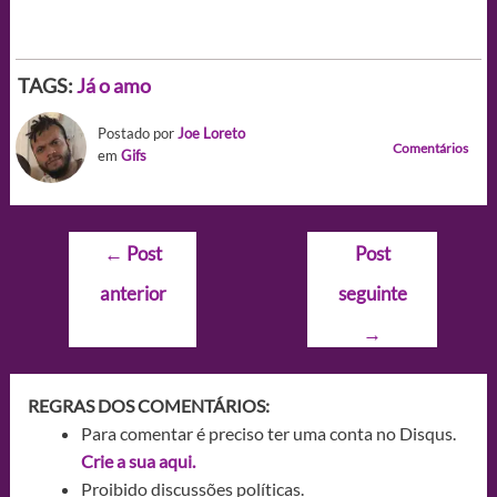
TAGS:
Já o amo
Postado por
Joe Loreto
Comentários
em
Gifs
Navegação
←
Post
Post
de
anterior
seguinte
Post
→
REGRAS DOS COMENTÁRIOS:
Para comentar é preciso ter uma conta no Disqus.
Crie a sua aqui.
Proibido discussões políticas.