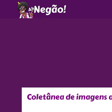
Ir
para
o
conteúdo
Coletânea de imagens a