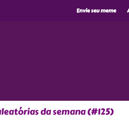
Envie seu meme
leatórias da semana (#125)