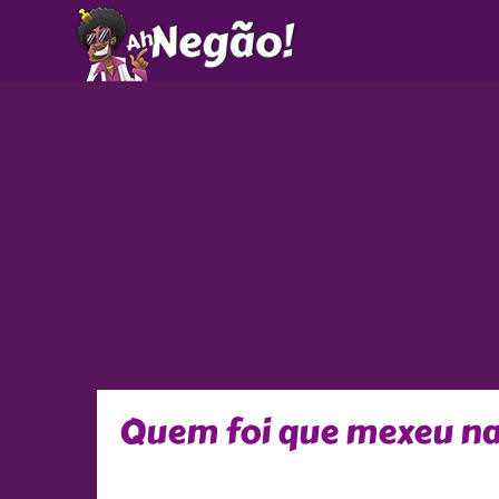
Ir
para
o
conteúdo
Quem foi que mexeu n