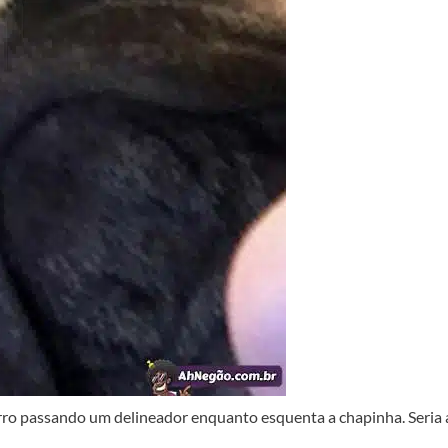
rro passando um delineador enquanto esquenta a chapinha. Seria 