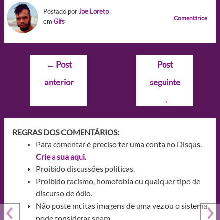
Postado por
Joe Loreto
Comentários
em
Gifs
Navegação
←
Post
Post
de
anterior
seguinte
Post
→
REGRAS DOS COMENTÁRIOS:
Para comentar é preciso ter uma conta no Disqus.
Crie a sua aqui.
Proibido discussões políticas.
Proibido racismo, homofobia ou qualquer tipo de
discurso de ódio.
Não poste muitas imagens de uma vez ou o sistema
pode considerar spam.