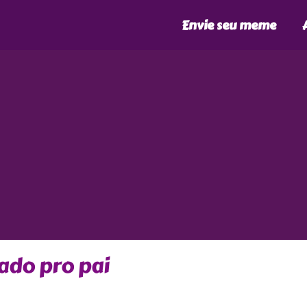
Envie seu meme
do pro pai