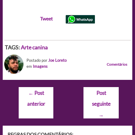
Tweet
TAGS:
Arte canina
Postado por
Joe Loreto
Comentários
em
Imagens
Navegação
←
Post
Post
de
anterior
seguinte
Post
→
REGRAS DOS COMENTÁRIOS: