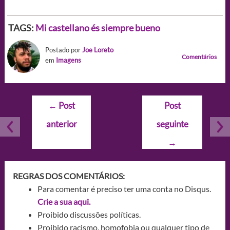
TAGS:
Mi castellano és siempre bueno
Postado por
Joe Loreto
Comentários
em
Imagens
Navegação
←
Post
Post
de
anterior
seguinte
Post
→
REGRAS DOS COMENTÁRIOS:
Para comentar é preciso ter uma conta no Disqus.
Crie a sua aqui.
Proibido discussões políticas.
Proibido racismo, homofobia ou qualquer tipo de