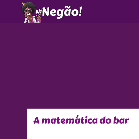
Ir
para
o
conteúdo
A matemática do bar