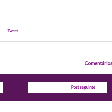
Tweet
Comentário
Post seguinte
→