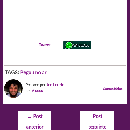
Tweet
TAGS:
Pegou no ar
Postado por
Joe Loreto
Comentários
em
Videos
Navegação
←
Post
Post
de
anterior
seguinte
Post