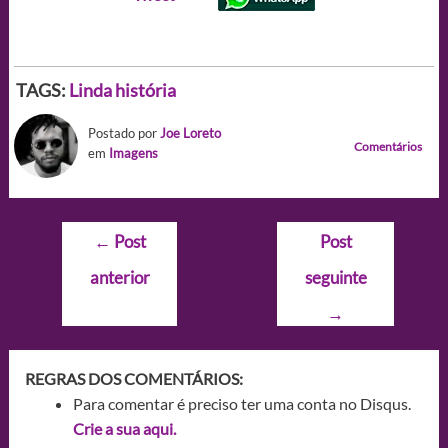
TAGS:
Linda história
Postado por
Joe Loreto
Comentários
em
Imagens
Navegação
←
Post
Post
de
anterior
seguinte
Post
→
REGRAS DOS COMENTÁRIOS:
Para comentar é preciso ter uma conta no Disqus.
Crie a sua aqui.