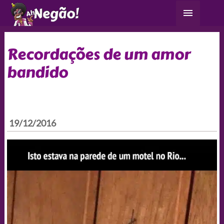
Ir
Menu
para
principa
o
conteúdo
Recordações de um amor
bandido
19/12/2016