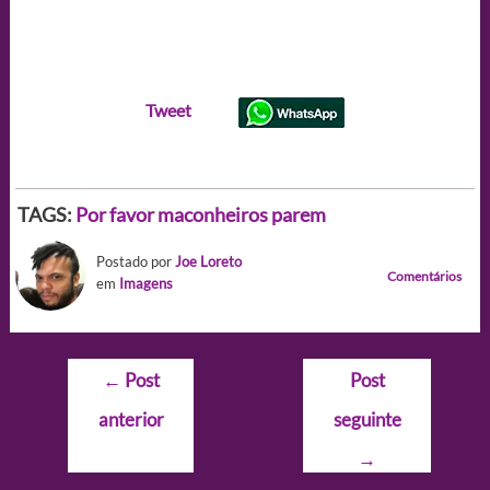
Tweet
TAGS:
Por favor maconheiros parem
Postado por
Joe Loreto
Comentários
em
Imagens
Navegação
←
Post
Post
de
anterior
seguinte
Post
→