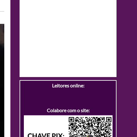
Leitores online:
Colabore com o site: