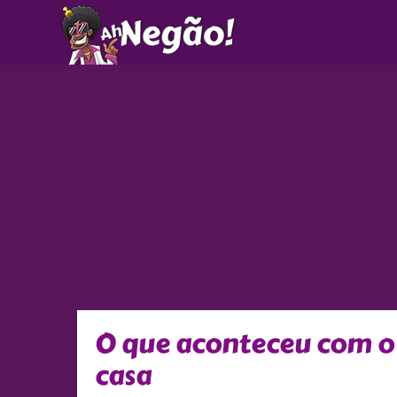
Ir
para
o
conteúdo
O que aconteceu com o 
casa