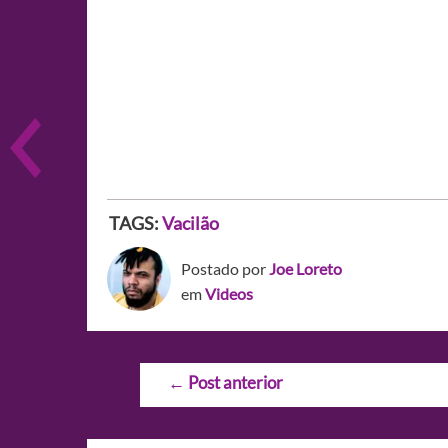
TAGS:
Vacilão
Postado por
Joe Loreto
em
Videos
Navegação
←
Post anterior
de
Post