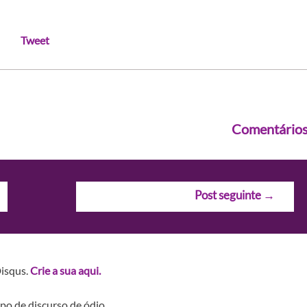
Tweet
Comentário
Post seguinte
→
Disqus.
Crie a sua aqui.
po de discurso de ódio.