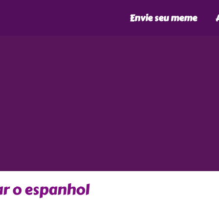
Envie seu meme
r o espanhol