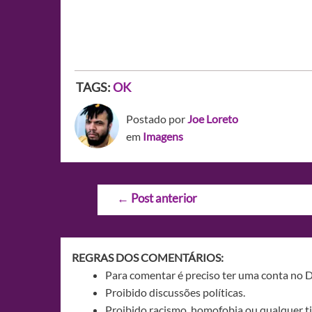
TAGS:
OK
Postado por
Joe Loreto
em
Imagens
Navegação
←
Post anterior
de
Post
REGRAS DOS COMENTÁRIOS:
Para comentar é preciso ter uma conta no 
Proibido discussões políticas.
Proibido racismo, homofobia ou qualquer ti