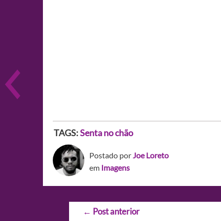
TAGS:
Senta no chão
Postado por
Joe Loreto
em
Imagens
Navegação
←
Post anterior
de